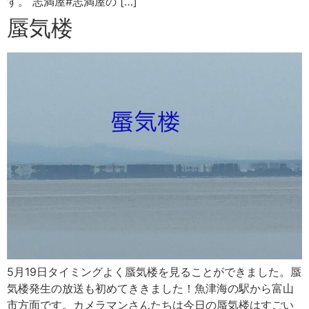
す。 志満屋#志満屋の […]
蜃気楼
5月19日タイミングよく蜃気楼を見ることができました。蜃
気楼発生の放送も初めてききました！魚津海の駅から富山
市方面です。カメラマンさんたちは今日の蜃気楼はすごい