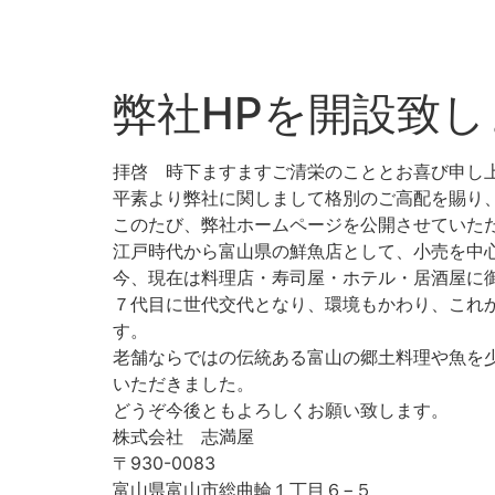
弊社HPを開設致
拝啓 時下ますますご清栄のこととお喜び申し
平素より弊社に関しまして格別のご高配を賜り
このたび、弊社ホームページを公開させていた
江戸時代から富山県の鮮魚店として、小売を中
今、現在は料理店・寿司屋・ホテル・居酒屋に
７代目に世代交代となり、環境もかわり、これ
す。
老舗ならではの伝統ある富山の郷土料理や魚を
いただきました。
どうぞ今後ともよろしくお願い致します。
株式会社 志満屋
〒930-0083
富山県富山市総曲輪１丁目６−５