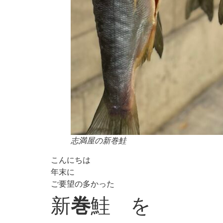
志満屋の新巻鮭
こんにちは
年末に
ご要望の多かった
新
巻
鮭 を