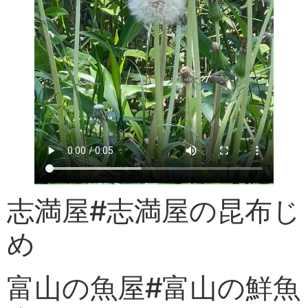
志満屋#志満屋の昆布じ
め
富山の魚屋#富山の鮮魚