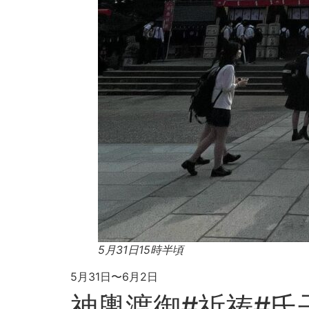
5月31日15時半頃
5月31日〜6月2日
神輿渡御#祈祷#氏