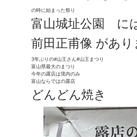
の時に始まった祭り
富山城址公園 に
前田正甫像 があり
3年ぶりの#山王さん#山王まつり
富山県最大のまつり
今年の露店は境内のみ
富山ならではの露店
どんどん焼き