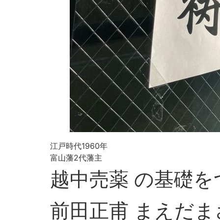
江戸時代1960年
富山藩2代藩主
越中売薬 の基礎を
前田正甫 まえだま