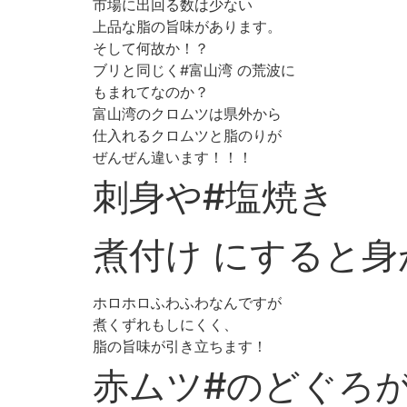
市場に出回る数は少ない
上品な脂の旨味があります。
そして何故か！？
ブリと同じく#富山湾 の荒波に
もまれてなのか？
富山湾のクロムツは県外から
仕入れるクロムツと脂のりが
ぜんぜん違います！！！
刺身や#塩焼き
煮付け にすると
ホロホロふわふわなんですが
煮くずれもしにくく、
脂の旨味が引き立ちます！
赤ムツ#のどぐろ