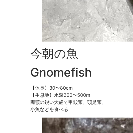
今朝の魚
Gnomefish
【体長】30〜80cm
【生息地】水深200〜500m
両顎の鋭い犬歯で甲殻類、頭足類、
小魚などを食べる