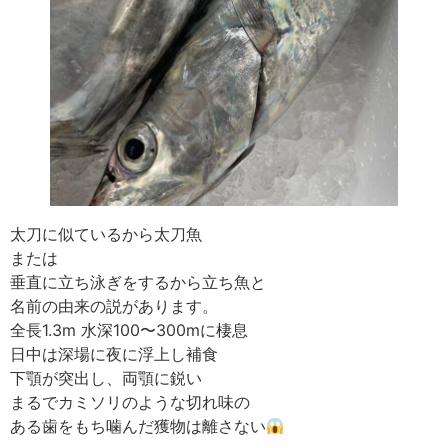
太刀に似ているから太刀魚
または
垂直に立ち泳ぎをするから立ち魚と
名前の由来の説があります。
全長1.3m 水深100〜300mに棲息
日中は深場に夜に浮上し補食
下顎が突出し、両顎に鋭い
まるでカミソリのような切れ味の
ある歯をもち噛んだ獲物は離さない