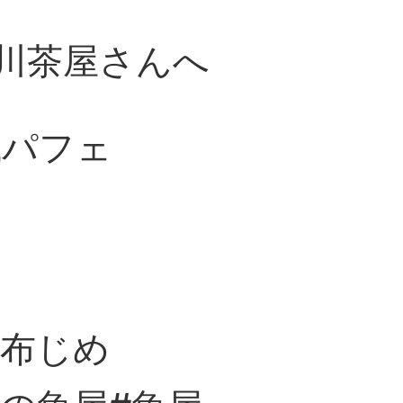
松川茶屋さんへ
城パフェ
昆布じめ