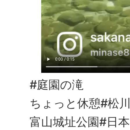
#庭園の滝
ちょっと休憩#松
富山城址公園#日