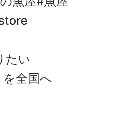
の魚屋#魚屋
tore
りたい
 を全国へ