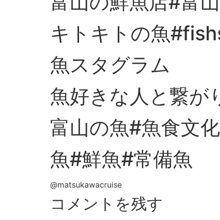
富山の鮮魚店#富山
キトキトの魚#fishs
魚スタグラム
魚好きな人と繋が
富山の魚#魚食文化
魚#鮮魚#常備魚
@matsukawacruise
コメントを残す