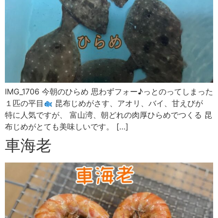
IMG_1706 今朝のひらめ 思わずフォー♪っとのってしまった
１匹の平目
昆布じめがさす、アオリ、バイ、甘えびが
特に人気ですが、 富山湾、朝どれの肉厚ひらめでつくる 昆
布じめがとても美味しいです。 […]
車海老