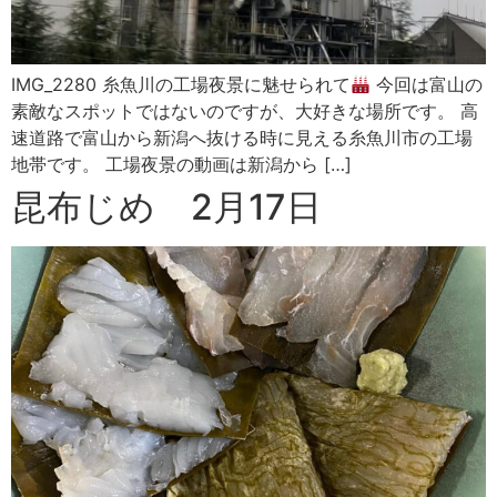
IMG_2280 糸魚川の工場夜景に魅せられて
今回は富山の
素敵なスポットではないのですが、大好きな場所です。 高
速道路で富山から新潟へ抜ける時に見える糸魚川市の工場
地帯です。 工場夜景の動画は新潟から […]
昆布じめ 2月17日