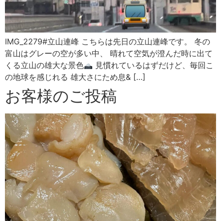
IMG_2279#立山連峰 こちらは先日の立山連峰です。 冬の
富山はグレーの空が多い中、 晴れて空気が澄んだ時に出て
くる立山の雄大な景色
見慣れているはずだけど、毎回こ
の地球を感じれる 雄大さにため息& […]
お客様のご投稿